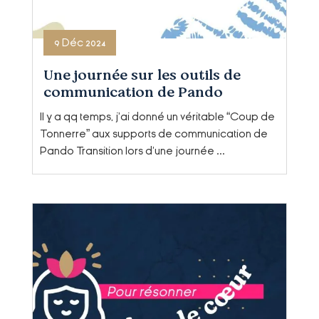
9 Déc 2024
Une journée sur les outils de
communication de Pando
Transition, structure de conseil
Il y a qq temps, j'ai donné un véritable “Coup de
en écologie pour les territoires
Tonnerre” aux supports de communication de
Pando Transition lors d'une journée ...