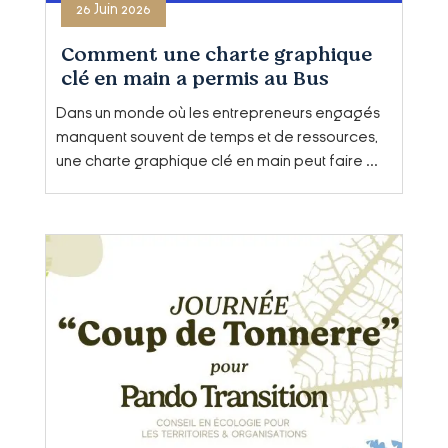
26 Juin 2026
Comment une charte graphique
clé en main a permis au Bus
Tonique de gagner en autonomie
Dans un monde où les entrepreneurs engagés
?
manquent souvent de temps et de ressources,
une charte graphique clé en main peut faire ...